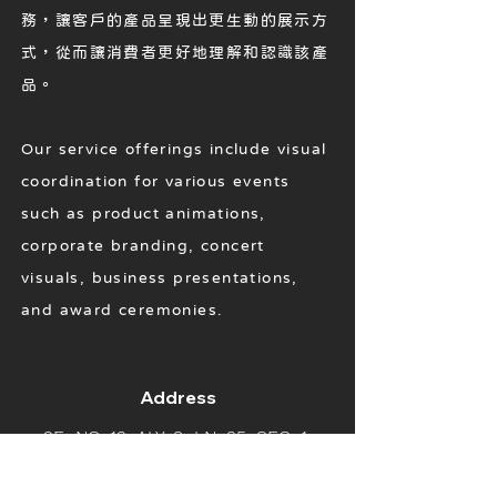
務，讓客戶的產品呈現出更生動的展示方
式，從而讓消費者更好地理解和認識該產
品。
Our service offerings include visual
coordination for various events
such as product animations,
corporate branding, concert
visuals, business presentations,
and award ceremonies.
Address
2F., NO. 12, ALY. 9, LN. 35, SEC. 1,
KEELUNG RD., XINYI DIST., TAIPEI
CITY 11069, TAIWAN